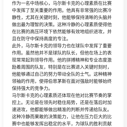
作为一名中场核心，马尔斯卡克的心理素质在比赛
中发挥了至关重要的作用。他具有非常强的比赛冷
静性，尤其在关键时刻，他能够保持清晰的头脑并
做出最为理智的决策。这种冷静的心理素质使得他
在比赛的高压环境下依然能够有效地组织进攻，并
且在防守中保持高度的专注。
此外，马尔斯卡克的领导力也在球队中发挥了重要
作用。虽然他并不是球队的队长，但他在场上的表
现常常起到领导作用。他的拼搏精神和专业态度激
励着周围的队友，特别是在比赛进入关键时刻时，
他能够通过自己的努力带动全队的士气。这种精神
领袖的作用，使得伯恩茅斯在面对强敌时能够始终
保持强大的竞争力。
马尔斯卡克的心理素质还体现在他对比赛节奏的掌
控上。无论是在领先时稳住局势，还是在落后时加
速进攻，他都能够做出精准的判断并传递给队友。
这种冷静而果敢的决策能力，让他在压力巨大的比
赛中也能够发挥出稳定的水平，为球队的胜利贡献