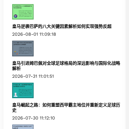
皇马逆袭巴萨的八大关键因素解析如何实现强势反超
2026-08-01 11:09:18
皇马引进姆巴佩对全球足球格局的深远影响与国际化战略
解析
2026-07-31 11:01:51
皇马崛起之路：如何重塑西甲霸主地位并重新定义足球历
史
2026-07-30 11:12:10