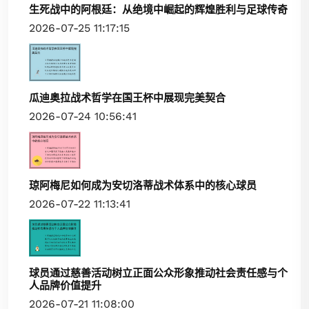
生死战中的阿根廷：从绝境中崛起的辉煌胜利与足球传奇
2026-07-25 11:17:15
瓜迪奥拉战术哲学在国王杯中展现完美契合
2026-07-24 10:56:41
琼阿梅尼如何成为安切洛蒂战术体系中的核心球员
2026-07-22 11:13:41
球员通过慈善活动树立正面公众形象推动社会责任感与个
人品牌价值提升
2026-07-21 11:08:00