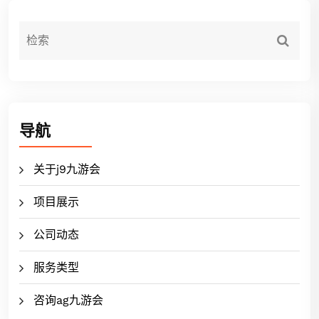
导航
关于j9九游会
项目展示
公司动态
服务类型
咨询ag九游会