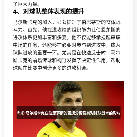
了巨大力量。
4、对球队整体表现的提升
马尔斯卡克的加入，显著提升了伯恩茅斯的整体战
斗力。首先，他在进攻端的组织能力让伯恩茅斯的
进攻体系更加丰富和多变。他不仅能够承担起串联
中场的任务，还能够在必要时参与到进攻中，成为
球队进攻的重要一环。尤其是在快速反击时，马尔
斯卡克的前场传球和视野发挥了决定性作用，帮助
球队在比赛中创造更多的进攻机会。