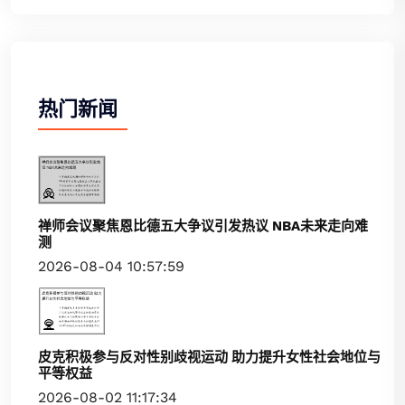
热门新闻
禅师会议聚焦恩比德五大争议引发热议 NBA未来走向难
测
2026-08-04 10:57:59
皮克积极参与反对性别歧视运动 助力提升女性社会地位与
平等权益
2026-08-02 11:17:34