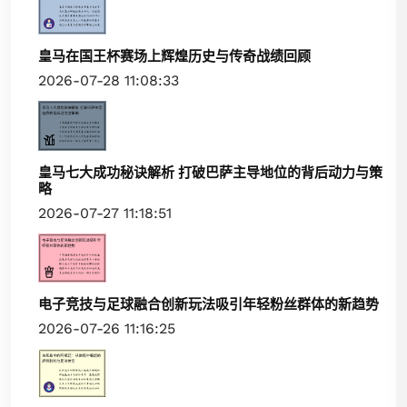
皇马在国王杯赛场上辉煌历史与传奇战绩回顾
2026-07-28 11:08:33
皇马七大成功秘诀解析 打破巴萨主导地位的背后动力与策
略
2026-07-27 11:18:51
电子竞技与足球融合创新玩法吸引年轻粉丝群体的新趋势
2026-07-26 11:16:25