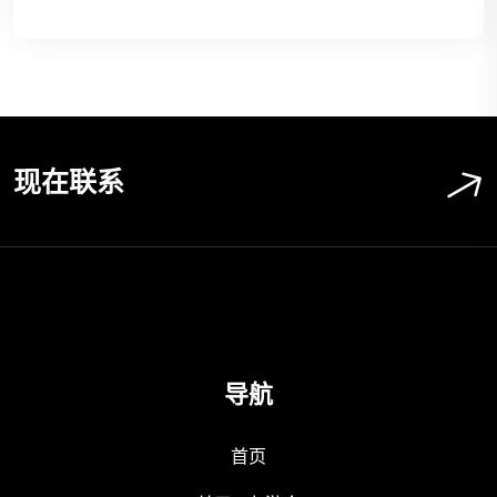
现在联系
导航
首页