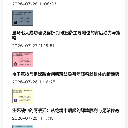
2026-07-28 11:08:33
皇马七大成功秘诀解析 打破巴萨主导地位的背后动力与策
略
2026-07-27 11:18:51
电子竞技与足球融合创新玩法吸引年轻粉丝群体的新趋势
2026-07-26 11:16:25
生死战中的阿根廷：从绝境中崛起的辉煌胜利与足球传奇
2026-07-25 11:17:15