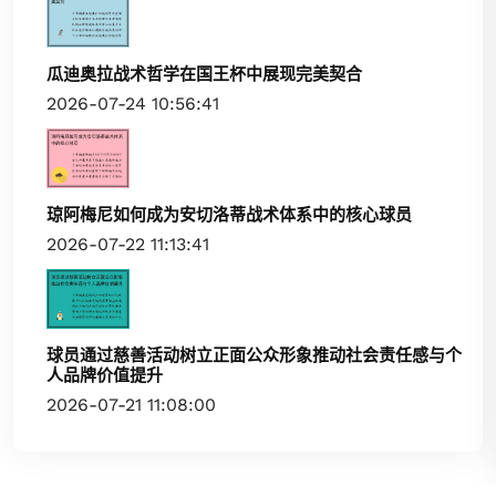
瓜迪奥拉战术哲学在国王杯中展现完美契合
2026-07-24 10:56:41
琼阿梅尼如何成为安切洛蒂战术体系中的核心球员
2026-07-22 11:13:41
球员通过慈善活动树立正面公众形象推动社会责任感与个
人品牌价值提升
2026-07-21 11:08:00