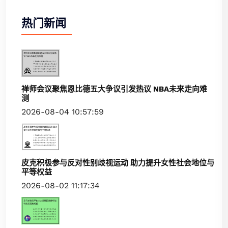
热门新闻
禅师会议聚焦恩比德五大争议引发热议 NBA未来走向难
测
2026-08-04 10:57:59
皮克积极参与反对性别歧视运动 助力提升女性社会地位与
平等权益
2026-08-02 11:17:34