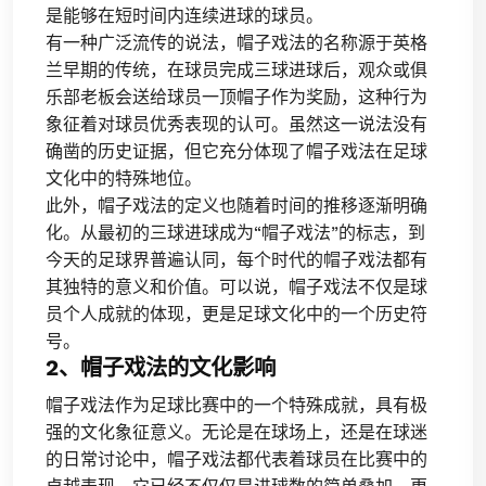
是能够在短时间内连续进球的球员。
有一种广泛流传的说法，帽子戏法的名称源于英格
兰早期的传统，在球员完成三球进球后，观众或俱
乐部老板会送给球员一顶帽子作为奖励，这种行为
象征着对球员优秀表现的认可。虽然这一说法没有
确凿的历史证据，但它充分体现了帽子戏法在足球
文化中的特殊地位。
此外，帽子戏法的定义也随着时间的推移逐渐明确
化。从最初的三球进球成为“帽子戏法”的标志，到
今天的足球界普遍认同，每个时代的帽子戏法都有
其独特的意义和价值。可以说，帽子戏法不仅是球
员个人成就的体现，更是足球文化中的一个历史符
号。
2、帽子戏法的文化影响
帽子戏法作为足球比赛中的一个特殊成就，具有极
强的文化象征意义。无论是在球场上，还是在球迷
的日常讨论中，帽子戏法都代表着球员在比赛中的