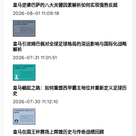
皇马逆袭巴萨的八大关键因素解析如何实现强势反超
2026-08-01 11:09:18
皇马引进姆巴佩对全球足球格局的深远影响与国际化战略
解析
2026-07-31 11:01:51
皇马崛起之路：如何重塑西甲霸主地位并重新定义足球历
史
2026-07-30 11:12:10
皇马在国王杯赛场上辉煌历史与传奇战绩回顾