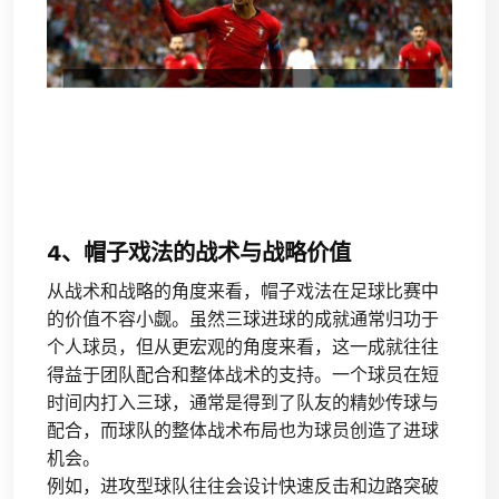
4、帽子戏法的战术与战略价值
从战术和战略的角度来看，帽子戏法在足球比赛中
的价值不容小觑。虽然三球进球的成就通常归功于
个人球员，但从更宏观的角度来看，这一成就往往
得益于团队配合和整体战术的支持。一个球员在短
时间内打入三球，通常是得到了队友的精妙传球与
配合，而球队的整体战术布局也为球员创造了进球
机会。
例如，进攻型球队往往会设计快速反击和边路突破