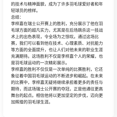
的技术与精神面貌，成为了许多羽毛球爱好者和年
轻球员的榜样。
总结：
李梓嘉在瑞士公开赛上的胜利，充分展示了他在羽
毛球方面的超凡实力，尤其是在后场跳杀这一技战
术上的出色表现，令全场为之惊叹。通过这场比
赛，我们可以看到他在技术、心理素质、对抗能力
等方面的全面提升，也让人们对他未来的职业生涯
充满期待。这场胜利不仅是李梓嘉个人的荣耀，也
是羽毛球运动的一次精彩展示。
李梓嘉的胜利不仅仅是一次单纯的比赛胜利，它还
象征着中国羽毛球运动的不断进步和崛起。在未来
的比赛中，李梓嘉无疑将继续承担着更多的责任与
期待，而这场瑞士公开赛的夺冠，正是他通往更高
舞台的起点。相信他将以更加坚定的步伐，迈向更
加辉煌的羽毛球生涯。