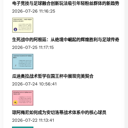
电子竞技与足球融合创新玩法吸引年轻粉丝群体的新趋势
2026-07-26 11:16:25
生死战中的阿根廷：从绝境中崛起的辉煌胜利与足球传奇
2026-07-25 11:17:15
瓜迪奥拉战术哲学在国王杯中展现完美契合
2026-07-24 10:56:41
琼阿梅尼如何成为安切洛蒂战术体系中的核心球员
2026-07-22 11:13:41