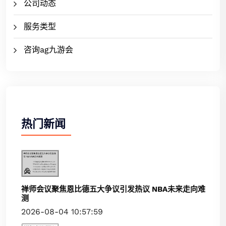
公司动态
服务类型
咨询ag九游会
热门新闻
禅师会议聚焦恩比德五大争议引发热议 NBA未来走向难
测
2026-08-04 10:57:59